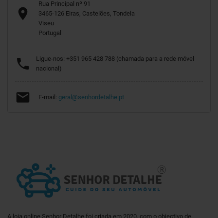
Rua Principal nº 91

3465-126 Eiras, Castelões, Tondela
Viseu
Portugal
Ligue-nos:
+351 965 428 788 (chamada para a rede móvel

nacional)

E-mail:
geral@senhordetalhe.pt
A loja online Senhor Detalhe foi criada em 2020, com o objectivo de