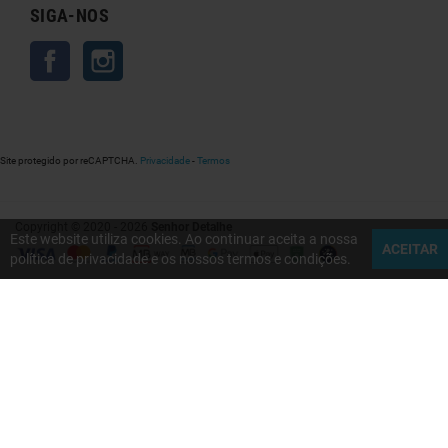
SIGA-NOS
Facebook
Instagram
Site protegido por reCAPTCHA.
Privacidade
-
Termos
Copyright © 2020 - 2026
Senhor Detalhe
Este website utiliza cookies. Ao continuar aceita a nossa
ACEITAR
política de privacidade e os nossos termos e condições.