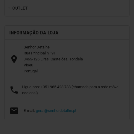
OUTLET
INFORMAÇÃO DA LOJA
Senhor Detalhe
Rua Principal nº 91

3465-126 Eiras, Castelões, Tondela
Viseu
Portugal
Ligue-nos:
+351 965 428 788 (chamada para a rede móvel

nacional)

E-mail:
geral@senhordetalhe.pt