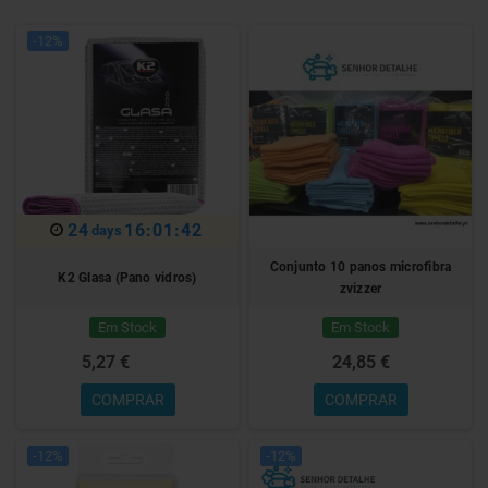
-12%
24
16:01:41
days
Conjunto 10 panos microfibra
K2 Glasa (Pano vidros)
zvizzer
Em Stock
Em Stock
5,27 €
24,85 €
5,99 €
COMPRAR
COMPRAR
-12%
-12%