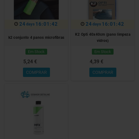
24
16:01:41
24
16:01:41
days
days
K2 Opti 40x40cm (pano limpeza
k2 conjunto 4 panos microfibras
vidros)
Em Stock
Em Stock
5,24 €
4,39 €
5,95 €
4,99 €
COMPRAR
COMPRAR