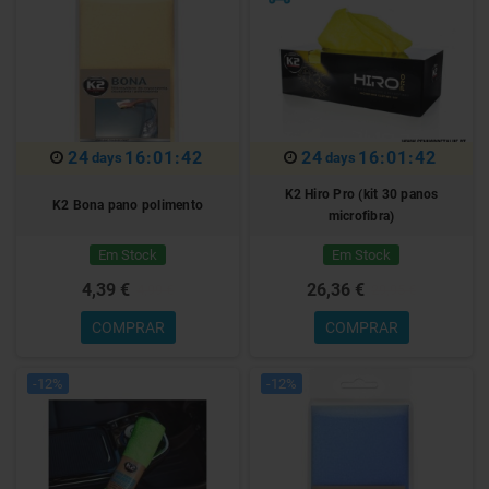
24
16:01:41
24
16:01:41
days
days
K2 Hiro Pro (kit 30 panos
K2 Bona pano polimento
microfibra)
Em Stock
Em Stock
4,39 €
26,36 €
4,99 €
29,95 €
COMPRAR
COMPRAR
-12%
-12%