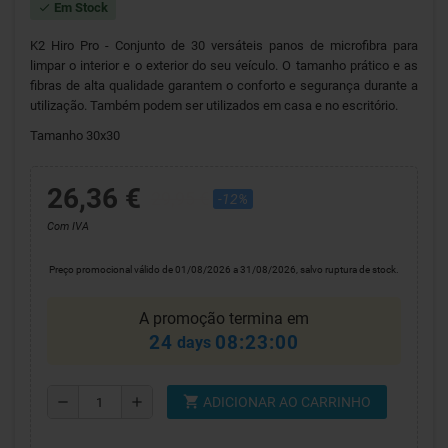
Em Stock
check
K2 Hiro Pro - Conjunto de 30 versáteis panos de microfibra para
limpar o interior e o exterior do seu veículo. O tamanho prático e as
fibras de alta qualidade garantem o conforto e segurança durante a
utilização. Também podem ser utilizados em casa e no escritório.
Tamanho 30x30
26,36 €
29,95 €
-12%
Com IVA
Preço promocional válido de 01/08/2026 a 31/08/2026, salvo ruptura de stock.
A promoção termina em
24
08:23:00
days
shopping_cart
remove
add
ADICIONAR AO CARRINHO