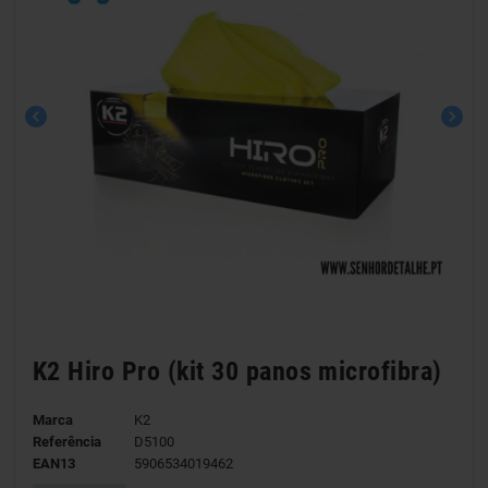
chevron_left
chevron_right
K2 Hiro Pro (kit 30 panos microfibra)
Marca
K2
Referência
D5100
EAN13
5906534019462