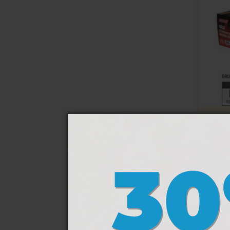
Caixa
9,41 €
-30%