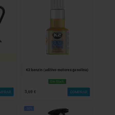
K2 benzin (aditivo motores gasolina)
Em Stock
3,69 €
MPRAR
COMPRAR
-30%