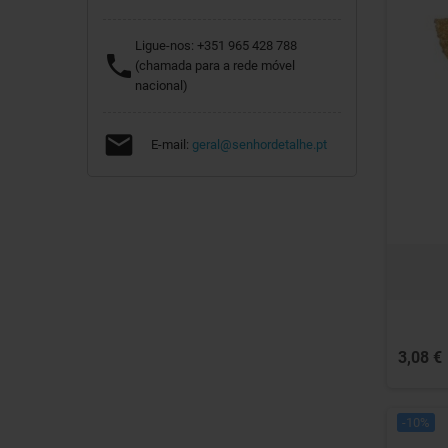
Ligue-nos:
+351 965 428 788

(chamada para a rede móvel
nacional)

E-mail:
geral@senhordetalhe.pt
3,08 €
-10%