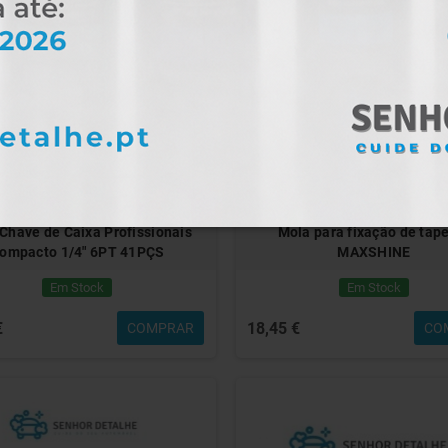
Chave de Caixa Profissionais
Mola para fixação de tap
ompacto 1/4" 6PT 41PÇS
MAXSHINE
Em Stock
Em Stock
€
18,45 €
COMPRAR
CO