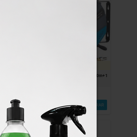
25
17:35:06
days
Enrolador pneumático 8x12mm, 10m+1
0ml
Stilker
Em Stock
59,04 €
MPRAR
COMPRAR
73,80 €