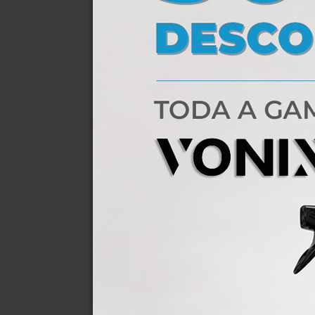
VO
11,10 