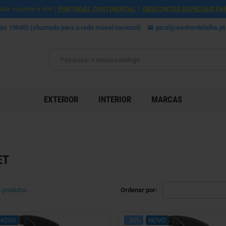
lor superior a 60€ (
PORTUGAL CONTINENTAL
).
DESCONTOS ESPECIAIS PA
 às 19h00) (chamada para a rede móvel nacional)
geral@senhordetalhe.pt
mail
EXTERIOR
INTERIOR
MARCAS
ET
 produtos.
Ordenar por:
NOVO
-30%
NOVO