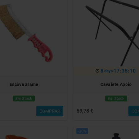
8
17:35:07
days
Escova arame
Cavalete Apoio
Em Stock
Em Stock
59,78 €
COMPRAR
CO
66,42 €
-30%