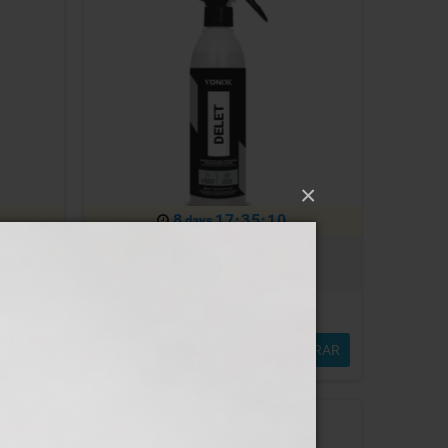
×
8
17:35:07
days
0ml
VONIXX DELET 500ml
Em Stock
9,26 €
MPRAR
COMPRAR
13,22 €
-20%