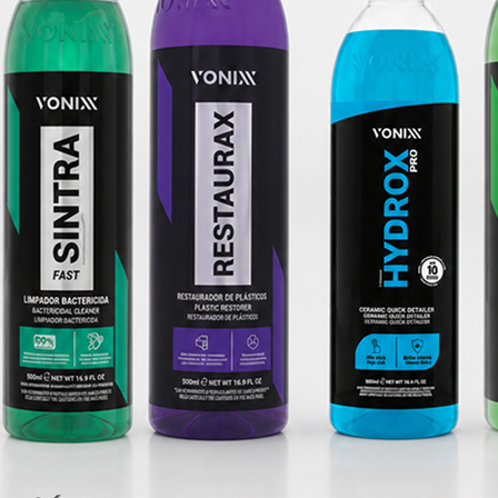
chaves mistas Boca / Roquete
KIT limpeza pernos rod
Em Stock
Em Stock
€
67,65 €
COMPRAR
CO