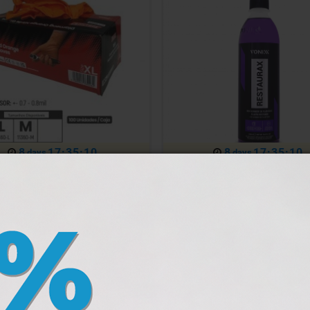
8
17:35:07
8
17:35:07
days
days
 Luvas Diamantadas (100 un)
VONIXX RESTAURAX 50
Em Stock
Em Stock
12,54 €
COMPRAR
CO
10,46 €
17,91 €
-30%