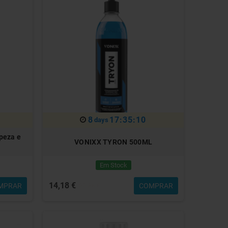
8
17:35:07
days
peza e
VONIXX TYRON 500ML
Em Stock
14,18 €
MPRAR
COMPRAR
20,26 €