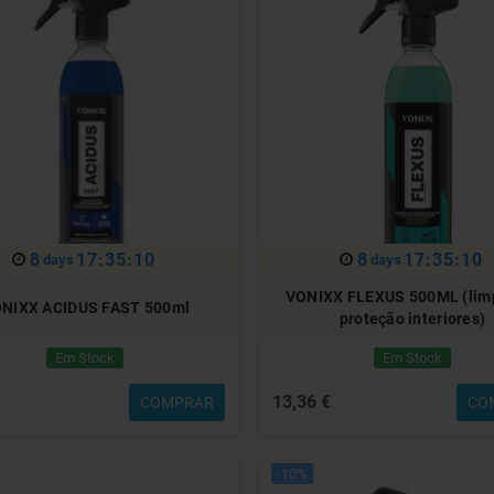
8
17:35:07
8
17:35:07
days
days
VONIXX FLEXUS 500ML (lim
NIXX ACIDUS FAST 500ml
proteção interiores)
Em Stock
Em Stock
13,36 €
COMPRAR
CO
12,56 €
19,09 €
-10%