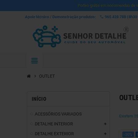
Portes grátis em encomendas de va
Apoio técnico / Demonstração produtos:
965 428 788
 (8h30
phone
view_headline
chevron_right
OUTLET
OUTL
INÍCIO
ACESSÓRIOS VARIADOS
Existem 25
DETALHE INTERIOR
DETALHE EXTERIOR
-30%