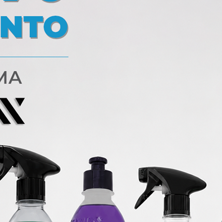
8
17:35:07
8
17:35:07
days
days
NIXX HYDROX FAST 500ml
VONIXX SINTRA Fast 50
Em Stock
Em Stock
€
10,96 €
COMPRAR
CO
15,85 €
15,66 €