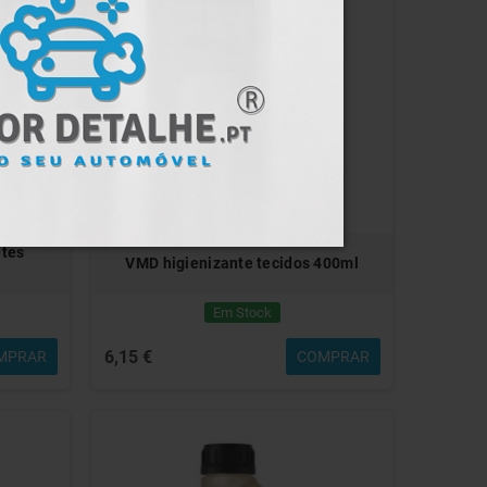
etes
VMD higienizante tecidos 400ml
Em Stock
6,15 €
MPRAR
COMPRAR