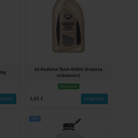
k2 Radiator flush 400ml (limpeza
00g
radiadores)
Em Stock
3,03 €
MPRAR
COMPRAR
-30%