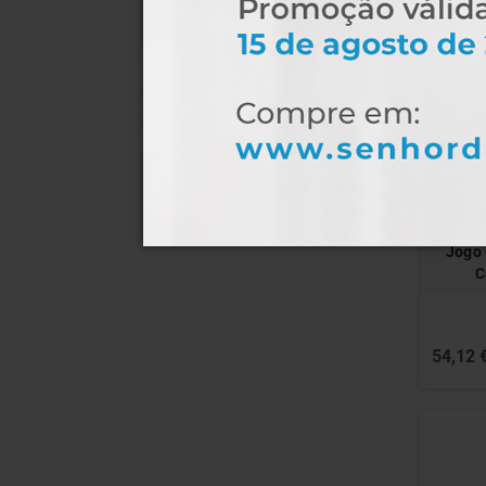
Jogo 
C
54,12 