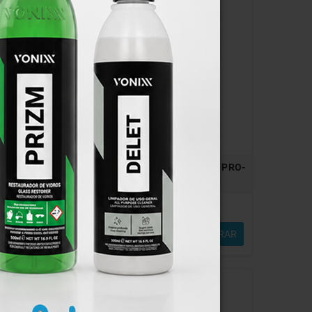
Jogo de Chaves FENDA/PHILLIPS PRO-
a
SERIES 5PÇS
Em Stock
19,93 €
MPRAR
COMPRAR