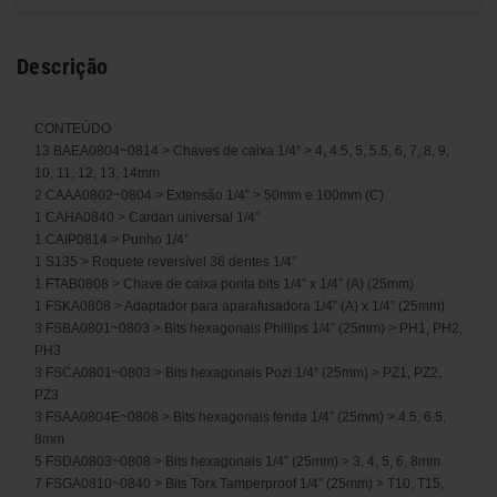
Descrição
CONTEÚDO
13 BAEA0804~0814 > Chaves de caixa 1/4” > 4, 4.5, 5, 5.5, 6, 7, 8, 9,
10, 11, 12, 13, 14mm
2 CAAA0802~0804 > Extensão 1/4” > 50mm e 100mm (C)
1 CAHA0840 > Cardan universal 1/4”
1 CAIP0814 > Punho 1/4”
1 S135 > Roquete reversível 36 dentes 1/4”
1 FTAB0808 > Chave de caixa ponta bits 1/4” x 1/4” (A) (25mm)
1 FSKA0808 > Adaptador para aparafusadora 1/4” (A) x 1/4” (25mm)
3 FSBA0801~0803 > Bits hexagonais Phillips 1/4” (25mm) > PH1, PH2,
PH3
3 FSCA0801~0803 > Bits hexagonais Pozi 1/4” (25mm) > PZ1, PZ2,
PZ3
3 FSAA0804E~0808 > Bits hexagonais fenda 1/4” (25mm) > 4.5, 6.5,
8mm
5 FSDA0803~0808 > Bits hexagonais 1/4” (25mm) > 3, 4, 5, 6, 8mm
7 FSGA0810~0840 > Bits Torx Tamperproof 1/4” (25mm) > T10, T15,