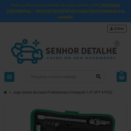
Portes grátis em encomendas de valor superior a 60€ (
PORTUGAL
CONTINENTAL
).
DESCONTOS ESPECIAIS PARA PROFISSIONAIS
(sob
consulta)
person
Entrar
0
view_headline
search
chevron_right
Jogo Chave de Caixa Profissionais Compacto 1/4" 6PT 41PÇS