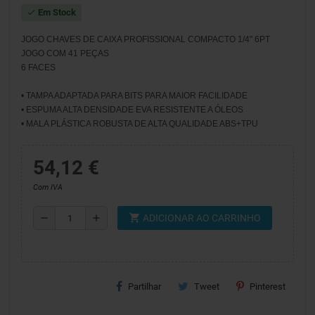
Em Stock
check
JOGO CHAVES DE CAIXA PROFISSIONAL COMPACTO 1/4" 6PT
JOGO COM 41 PEÇAS
6 FACES
• TAMPA ADAPTADA PARA BITS PARA MAIOR FACILIDADE
• ESPUMA ALTA DENSIDADE EVA RESISTENTE A ÓLEOS
• MALA PLÁSTICA ROBUSTA DE ALTA QUALIDADE ABS+TPU
54,12 €
Com IVA
shopping_cart
remove
add
ADICIONAR AO CARRINHO
Partilhar
Tweet
Pinterest