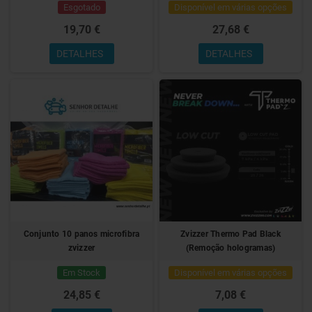
Esgotado
Disponível em várias opções
19,70 €
27,68 €
DETALHES
DETALHES
Conjunto 10 panos microfibra
Zvizzer Thermo Pad Black
zvizzer
(Remoção hologramas)
Em Stock
Disponível em várias opções
24,85 €
7,08 €