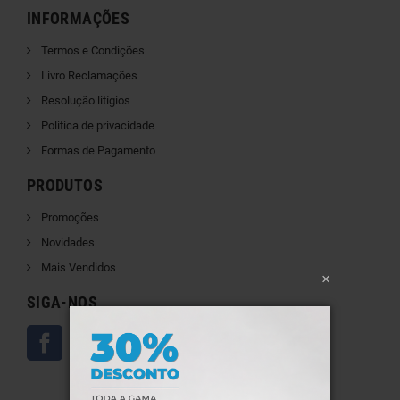
INFORMAÇÕES
Termos e Condições
Livro Reclamações
Resolução litígios
Politica de privacidade
Formas de Pagamento
PRODUTOS
Promoções
Novidades
Mais Vendidos
×
SIGA-NOS
Facebook
Instagram