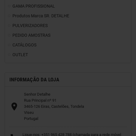
GAMA PROFISSIONAL
Produtos Marca SR. DETALHE
PULVERIZADORES
PEDIDO AMOSTRAS
CATÁLOGOS
OUTLET
INFORMAÇÃO DA LOJA
Senhor Detalhe
Rua Principal nº 91

3465-126 Eiras, Castelões, Tondela
Viseu
Portugal
Ligue-nos:
+351 965 428 788 (chamada para a rede móvel