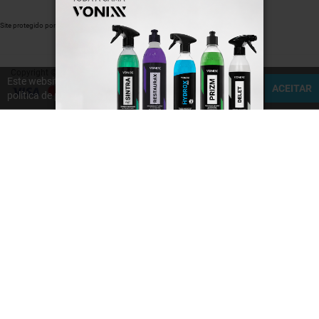
Site protegido por reCAPTCHA.
Privacidade
-
Termos
Copyright © 2020 - 2026
Senhor Detalhe
Este website utiliza cookies. Ao continuar aceita a nossa
ACEITAR
política de privacidade e os nossos termos e condições.