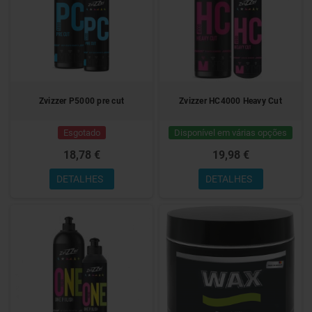
Zvizzer P5000 pre cut
Zvizzer HC4000 Heavy Cut
Esgotado
Disponível em várias opções
18,78 €
19,98 €
DETALHES
DETALHES