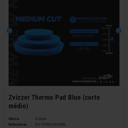
chevron_left
chevron_right
Zvizzer Thermo Pad Blue (corte
médio)
Marca
Zvizzer
Referência
ZV-TP00016020BE