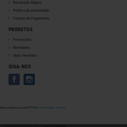
Resolução litígios
Politica de privacidade
Formas de Pagamento
PRODUTOS
Promoções
Novidades
Mais Vendidos
SIGA-NOS
Facebook
Instagram
Site protegido por reCAPTCHA.
Privacidade
-
Termos
Copyright © 2020 - 2026
Senhor Detalhe