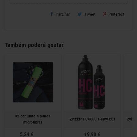
Partilhar
Tweet
Pinterest
Também poderá gostar
k2 conjunto 4 panos
Zvizzer HC4000 Heavy Cut
Zvizz
microfibras
5,24 €
19,98 €
5,95 €