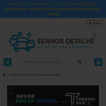
Portes grátis em encomendas de valor superior a 60€ (
PORTUGAL
CONTINENTAL
).
DESCONTOS ESPECIAIS PARA PROFISSIONAIS
(sob
consulta)
person
Entrar
0
view_headline
search
chevron_right
Zvizzer Thermo Pad Blue (corte médio)