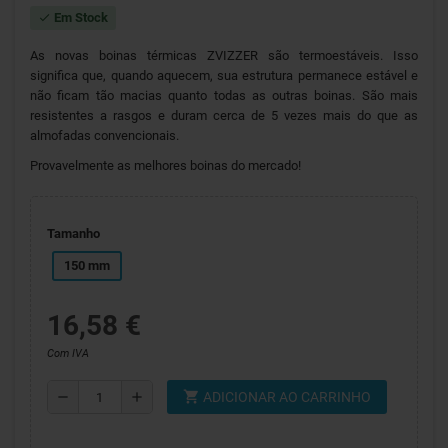
Em Stock
check
As novas boinas térmicas ZVIZZER são termoestáveis. Isso
significa que, quando aquecem, sua estrutura permanece estável e
não ficam tão macias quanto todas as outras boinas. São mais
resistentes a rasgos e duram cerca de 5 vezes mais do que as
almofadas convencionais.
Provavelmente as melhores boinas do mercado!
Tamanho
150 mm
16,58 €
Com IVA
shopping_cart
remove
add
ADICIONAR AO CARRINHO