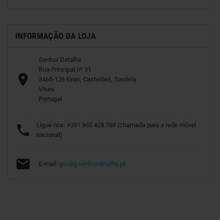
INFORMAÇÃO DA LOJA
Senhor Detalhe
Rua Principal nº 91

3465-126 Eiras, Castelões, Tondela
Viseu
Portugal
Ligue-nos:
+351 965 428 788 (chamada para a rede móvel

nacional)

E-mail:
geral@senhordetalhe.pt