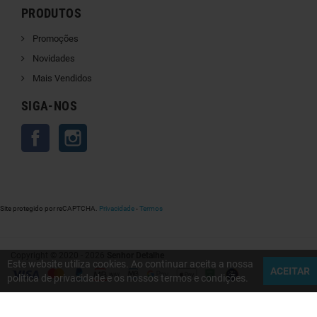
PRODUTOS
Promoções
Novidades
Mais Vendidos
SIGA-NOS
Facebook
Instagram
Site protegido por reCAPTCHA.
Privacidade
-
Termos
Copyright © 2020 - 2026
Senhor Detalhe
Este website utiliza cookies. Ao continuar aceita a nossa
ACEITAR
política de privacidade e os nossos termos e condições.