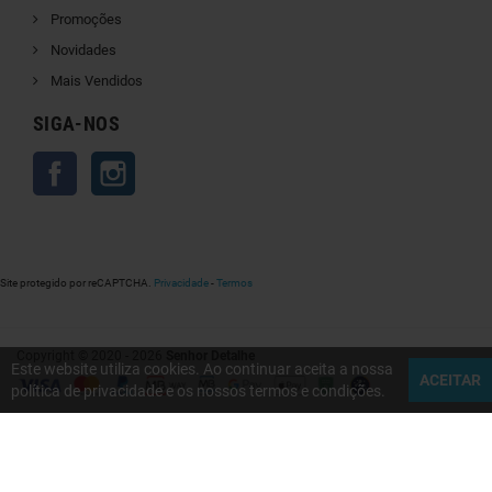
Promoções
Novidades
Mais Vendidos
SIGA-NOS
Facebook
Instagram
Site protegido por reCAPTCHA.
Privacidade
-
Termos
Copyright © 2020 - 2026
Senhor Detalhe
Este website utiliza cookies. Ao continuar aceita a nossa
ACEITAR
política de privacidade e os nossos termos e condições.