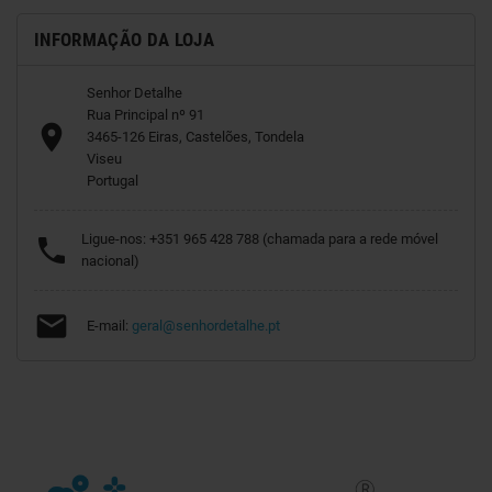
INFORMAÇÃO DA LOJA
Senhor Detalhe
Rua Principal nº 91

3465-126 Eiras, Castelões, Tondela
Viseu
Portugal
Ligue-nos:
+351 965 428 788 (chamada para a rede móvel

nacional)

E-mail:
geral@senhordetalhe.pt