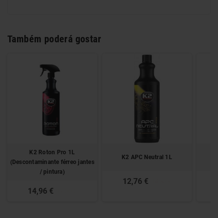
Também poderá gostar
K2 Roton Pro 1L
K2 APC Neutral 1L
(Descontaminante férreo jantes
/ pintura)
12,76 €
14,50 €
14,96 €
17,00 €