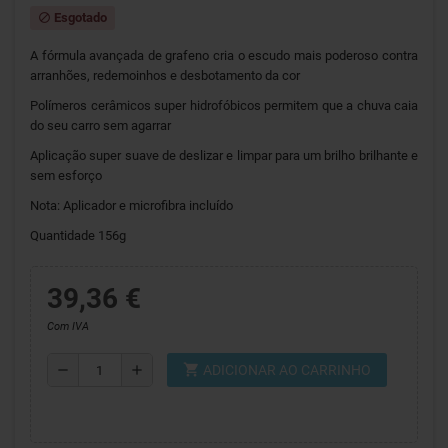
Esgotado
block
A fórmula avançada de grafeno cria o escudo mais poderoso contra
arranhões, redemoinhos e desbotamento da cor
Polímeros cerâmicos super hidrofóbicos permitem que a chuva caia
do seu carro sem agarrar
Aplicação super suave de deslizar e limpar para um brilho brilhante e
sem esforço
Nota: Aplicador e microfibra incluído
Quantidade 156g
39,36 €
Com IVA
shopping_cart
remove
add
ADICIONAR AO CARRINHO