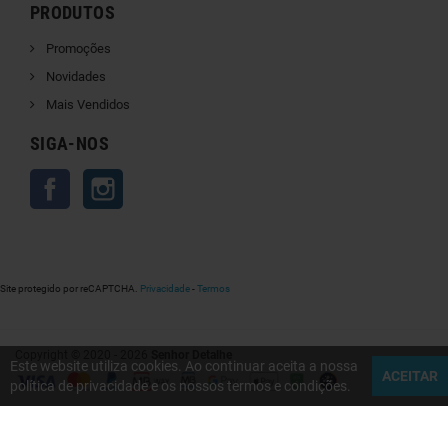
PRODUTOS
Promoções
Novidades
Mais Vendidos
SIGA-NOS
Facebook
Instagram
Site protegido por reCAPTCHA.
Privacidade
-
Termos
Copyright © 2020 - 2026
Senhor Detalhe
Este website utiliza cookies. Ao continuar aceita a nossa
ACEITAR
política de privacidade e os nossos termos e condições.