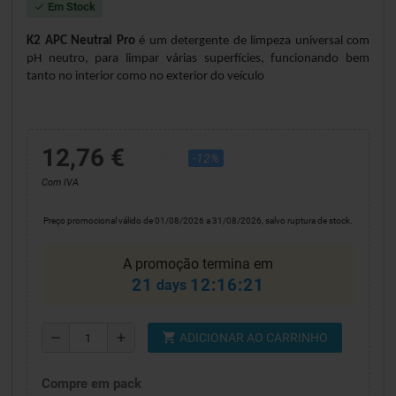
Em Stock
check
K2 APC Neutral Pro
é um detergente de limpeza universal com
pH neutro, para limpar várias superfícies, funcionando bem
tanto no interior como no exterior do veículo
12,76 €
14,50 €
-12%
Com IVA
Preço promocional válido de 01/08/2026 a 31/08/2026, salvo ruptura de stock.
A promoção termina em
21
12:16:21
days
shopping_cart
remove
add
ADICIONAR AO CARRINHO
Compre em pack