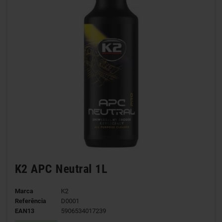
K2 APC Neutral 1L
Marca
K2
Referência
D0001
EAN13
5906534017239