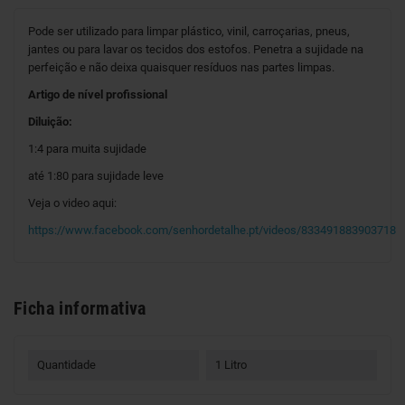
Pode ser utilizado para limpar plástico, vinil, carroçarias, pneus,
jantes ou para lavar os tecidos dos estofos. Penetra a sujidade na
perfeição e não deixa quaisquer resíduos nas partes limpas.
Artigo de nível proﬁssional
Diluição:
1:4 para muita sujidade
até 1:80 para sujidade leve
Veja o video aqui:
https://www.facebook.com/senhordetalhe.pt/videos/833491883903718
Ficha informativa
Quantidade
1 Litro