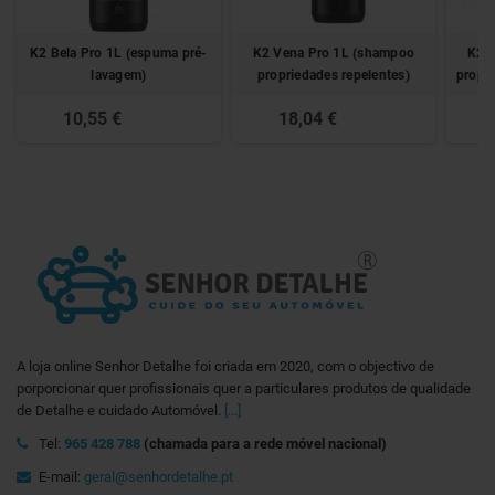
K2 Bela Pro 1L (espuma pré-
K2 Vena Pro 1L (shampoo
K2 
lavagem)
propriedades repelentes)
propri
10,55 €
18,04 €
11,99 €
20,50 €
A loja online Senhor Detalhe foi criada em 2020, com o objectivo de
porporcionar quer profissionais quer a particulares produtos de qualidade
de Detalhe e cuidado Automóvel.
[...]
Tel:
965 428 788
(chamada para a rede móvel nacional)
E-mail:
geral@senhordetalhe.pt