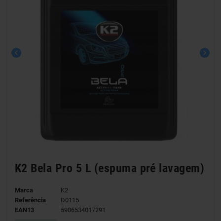
chevron_left
chevron_right
K2 Bela Pro 5 L (espuma pré lavagem)
Marca
K2
Referência
D0115
EAN13
5906534017291