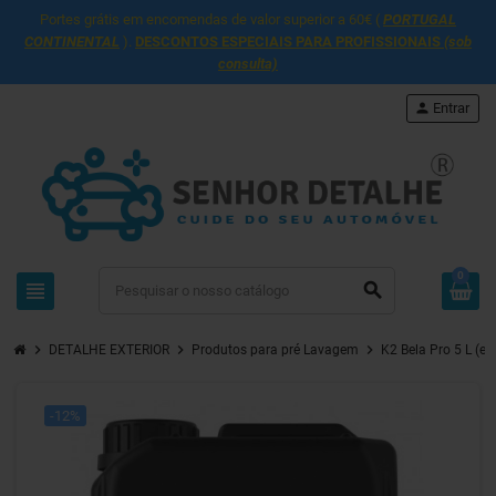
Portes grátis em encomendas de valor superior a 60€ (
PORTUGAL
CONTINENTAL
).
DESCONTOS ESPECIAIS PARA PROFISSIONAIS
(sob
consulta)
person
Entrar
0
view_headline
search
chevron_right
chevron_right
chevron_right
DETALHE EXTERIOR
Produtos para pré Lavagem
K2 Bela Pro 5 L (e
-12%