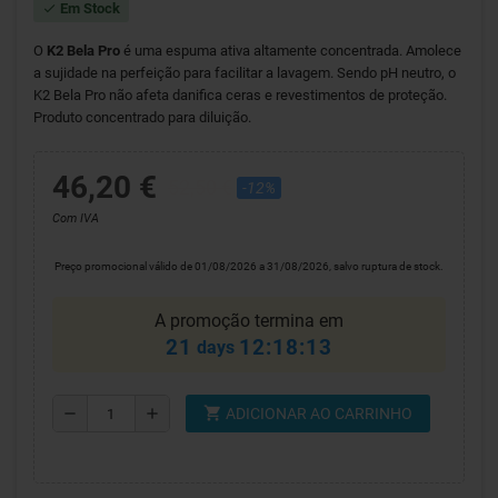
Em Stock
check
O
K2 Bela Pro
é uma espuma ativa altamente concentrada. Amolece
a sujidade na perfeição para facilitar a lavagem. Sendo pH neutro, o
K2 Bela Pro não afeta danifica ceras e revestimentos de proteção.
Produto concentrado para diluição.
46,20 €
52,50 €
-12%
Com IVA
Preço promocional válido de 01/08/2026 a 31/08/2026, salvo ruptura de stock.
A promoção termina em
21
12:18:12
days
shopping_cart
remove
add
ADICIONAR AO CARRINHO