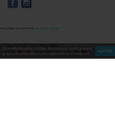
Facebook
Instagram
Site protegido por reCAPTCHA.
Privacidade
-
Termos
Copyright © 2020 - 2026
Senhor Detalhe
Este website utiliza cookies. Ao continuar aceita a nossa
ACEITAR
política de privacidade e os nossos termos e condições.