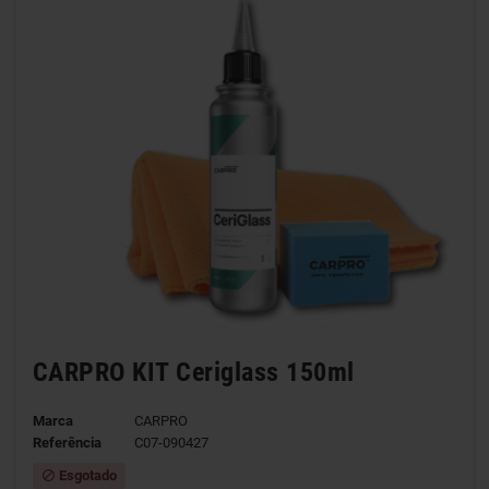
CARPRO KIT Ceriglass 150ml
Marca
CARPRO
Referência
C07-090427
Esgotado
block