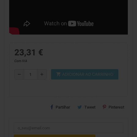
23,31 €
Com IVA
shopping_cart
remove
add
ADICIONAR AO CARRINHO
Partilhar
Tweet
Pinterest