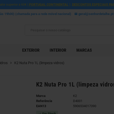
lor superior a 60€ (
PORTUGAL CONTINENTAL
).
DESCONTOS ESPECIAIS PA
 às 19h00) (chamada para a rede móvel nacional)
geral@senhordetalhe.pt
mail
EXTERIOR
INTERIOR
MARCAS
idros
chevron_right
K2 Nuta Pro 1L (limpeza vidros)
K2 Nuta Pro 1L (limpeza vidro
Marca
K2
Referência
D4001
EAN13
5906534017390
Em Stock
check