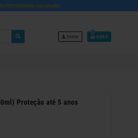
RA PROFISSIONAIS
(sob consulta)
0
search
person
Entrar
0,00 €
50ml) Proteção até 5 anos