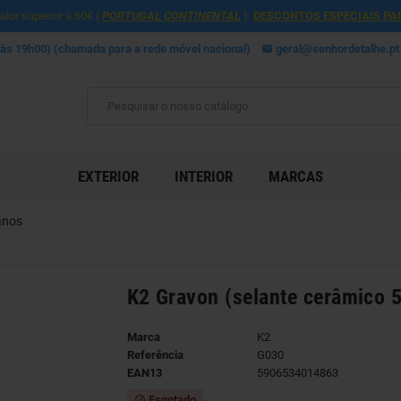
lor superior a 60€ (
PORTUGAL CONTINENTAL
).
DESCONTOS ESPECIAIS PA
 às 19h00) (chamada para a rede móvel nacional)
geral@senhordetalhe.pt
mail
EXTERIOR
INTERIOR
MARCAS
anos
K2 Gravon (selante cerâmico 
Marca
K2
Referência
G030
EAN13
5906534014863
Esgotado
block