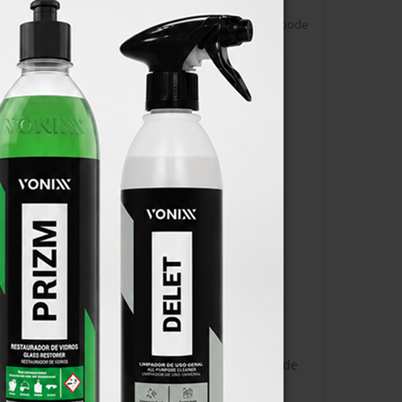
 por isso é a forma mais estável conhecida para
os graffiti, já que a tinta não adere à superfície e pode
tamente recomendado para vários automóveis, iates,
ilize o K2 CLAY BAR para remover qualquer sujidade