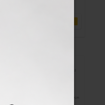
r
Tweet
Pinterest
Notificar-me quando estiver disponível
sfação com o efeito final. O revestimento cerâmico K2
r o melhor resultado.
manescentes de insetos, corrosão e danos mecânicos,
mente arranhões circulares expostos à luz do sol. Graças
e sujidade e auto-limpeza, a necessidade de lavar o