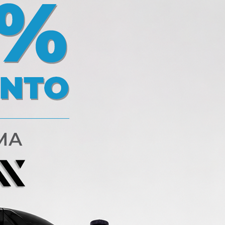
Partilha
 para os entusiastas automotivos mais exigentes, assegurando 100% de sati
os, baseado em nanotecnologia e especificamente desenhado para garanti
, raios UV, cascalho, excrementos de pássaros, chuvas e seiva de árvore, re
ualmente contra o aparecimento de defeitos por redução do brilho, especial
 veículo. Além disso, devido às suas excelentes propriedades de repulsão d