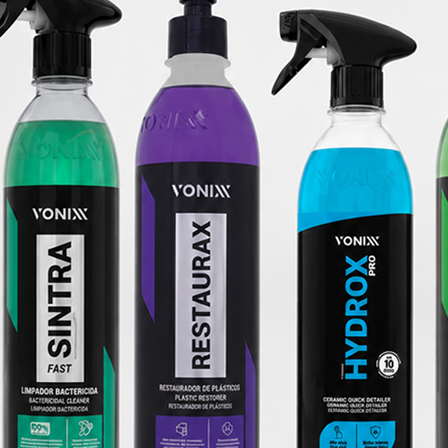
eras, o revestimento cerâmico não pode ser removido com agentes químicos,
ento é com polimento por máquina. Este revestimento também protege contra 
em pintura, mas também em borracha, plástico, metal e vidro. Pode ser al
ombra
a.
rão, sujidade, ceras, óleos e da proteção original do fabricante. Ut