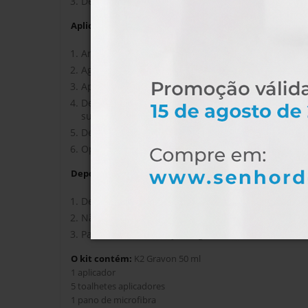
Defeitos na pintura e arranhões devem ser polid
Aplicação:
Antes de aplicar o revestimento cerâmico, dese
Agite bem a garrafa e aplique 6 a 8 gotas num to
Aplique em movimento entrecruzado numa superf
Deixe o revestimento atuar entre 1 a 2 minutos
superior irá reduzir o tempo de secagem, uma tem
Depois de terminar a primeira demão, espere pe
Opcionalmente, depois de terminar a última ca
Depois de utilizar:
Deixe o carro preferencialmente num ambiente 
Não lave o carro com nenhuns componentes quím
Para uma manutenção regular do revestimento 
O kit contém:
K2 Gravon 50 ml
1 aplicador
5 toalhetes aplicadores
1 pano de microfibra