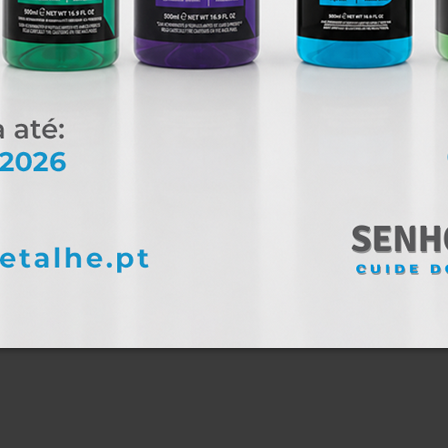
os, utilizando, por exemplo, uma máquina de polimento e as pasta
ngordure completamente a pintura utilizando o desengordurante K2
alhete seco que cubra o aplicador.
ície não superior a 50x50cm de cada vez.
, numa temperature aproximada de 20 ºC, e depois pula a superfíc
peratura inferior irá aumentá-lo). Não deixe o revestimento secar
lo menos 1 hora e aplique a camada seguinte (para uma dureza m
mada, pode ser aplicado o K2 GRAVON RELOAD para um deslizament
fechado e seco por um mínimo de 8 horas.
icos nos 7 dias seguintes.
(a cada 3-6 meses), é recomendado o uso do K2 GRAVON RELOAD.