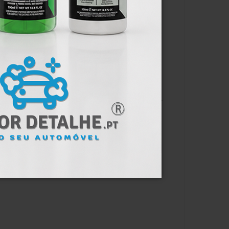
s de polimento K2 LUSTER.
 KLINET e a microfibra K2 BONA.
ie com um pano de microfibra (uma temperature
 sobre a pintura.
áxima, recomendase a aplicação de 3 camadas).
o adicional e uma profundidade da cor.