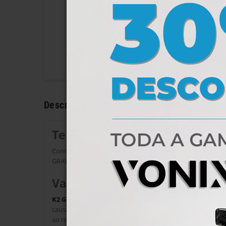
Descrição
Tecnologia
Com base na mais recente tecnologia, criamos um produto
GRAVON é um dos produtos mais inovadores que oferecem
Vantagens
K2 GRAVON
protege a superfície dos arranhões, sujidade
causados, por exemplo, por impactos de pedra. Protege ig
ao revestimento cerâmico, não há necessidade de encerar o