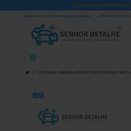
Portes grátis em encomendas de va
Apoio técnico / Demonstração produtos:
965 428 788
 (8h30
phone
view_headline
chevron_right
K2 Gravon (selante cerâmico 50ml) Proteção até 5 
-12%