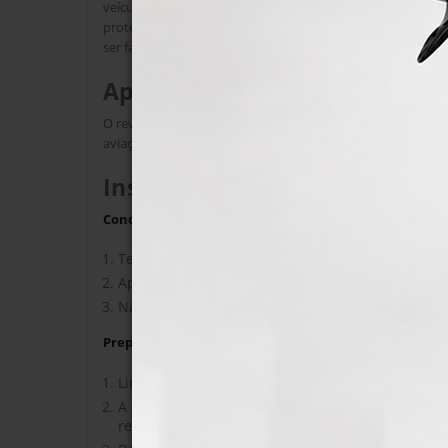
veículo pode também ser reduzida. Em contraste com as c
proteger superficies. A única forma de remover o revestim
ser facilmente removida.
Aplicação:
O revestimento K2 GRAVON pode ser aplicado não apenas 
aviação e aplicações industriais.
Instruções
Condições ótimas de aplicação:
Temperatura da superfície entre 10-35°C
Aplicar em ambientes fechados ou zonas com s
Não aplicar em condições de humidade excessiv
Preparação da superfície:
Limpe e seque bem a pintura..
A superfície de pintura deve estar livre de alcat
residual nos microelementos da pintura.