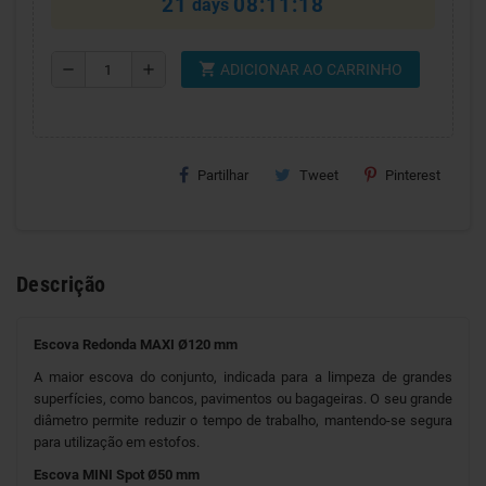
21
08:11:17
days
shopping_cart
remove
add
ADICIONAR AO CARRINHO
Partilhar
Tweet
Pinterest
Descrição
Escova Redonda MAXI Ø120 mm
A maior escova do conjunto, indicada para a limpeza de grandes
superfícies, como bancos, pavimentos ou bagageiras. O seu grande
diâmetro permite reduzir o tempo de trabalho, mantendo-se segura
para utilização em estofos.
Escova MINI Spot Ø50 mm