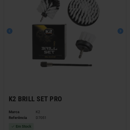
chevron_left
chevron_right
K2 BRILL SET PRO
Marca
K2
Referência
D7051
Em Stock
check