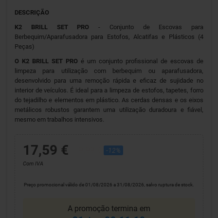
DESCRIÇÃO
K2 BRILL SET PRO
- Conjunto de Escovas para
Berbequim/Aparafusadora para Estofos, Alcatifas e Plásticos (4
Peças)
O K2 BRILL SET PRO
é um conjunto profissional de escovas de
limpeza para utilização com berbequim ou aparafusadora,
desenvolvido para uma remoção rápida e eficaz de sujidade no
interior de veículos. É ideal para a limpeza de estofos, tapetes, forro
do tejadilho e elementos em plástico. As cerdas densas e os eixos
metálicos robustos garantem uma utilização duradoura e fiável,
mesmo em trabalhos intensivos.
17,59 €
19,99 €
-12%
Com IVA
Preço promocional válido de 01/08/2026 a 31/08/2026, salvo ruptura de stock.
A promoção termina em